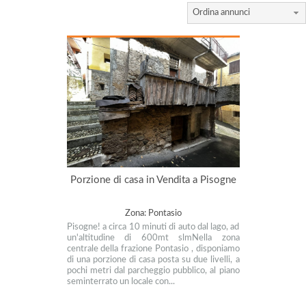
Ordina annunci
Porzione di casa in Vendita a Pisogne
Zona: Pontasio
Pisogne! a circa 10 minuti di auto dal lago, ad
un'altitudine di 600mt slmNella zona
centrale della frazione Pontasio , disponiamo
di una porzione di casa posta su due livelli, a
pochi metri dal parcheggio pubblico, al piano
seminterrato un locale con...