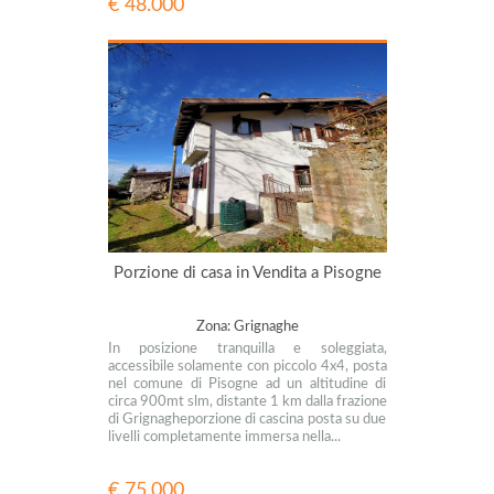
€ 48.000
Porzione di casa in Vendita a Pisogne
Zona: Grignaghe
In posizione tranquilla e soleggiata,
accessibile solamente con piccolo 4x4, posta
nel comune di Pisogne ad un altitudine di
circa 900mt slm, distante 1 km dalla frazione
di Grignagheporzione di cascina posta su due
livelli completamente immersa nella...
€ 75.000